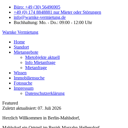
Büro: +49 (30) 56496905
+49 (0) 174 8848881 nur Mieter oder Störungen
info@warnke-vermietung.de
Buchhaltung: Mo. - Do.: 09:00 - 12:00 Uhr
Warnke Vermietung
Home
Standort
Mietangebote
Mietobjekte aktuell
Info Mietanfrage
Mietanfrage
Wissen
Immobiliensuche
Fotosuche
Impressum
Datenschutzerklärung
Featured
Zuletzt aktualisiert: 07. Juli 2026
Herzlich Willkommen in Berlin-Mahlsdorf,
Mahlsdorf ein Ortsteil im Bezirk Marzahn-Hellersdorf,